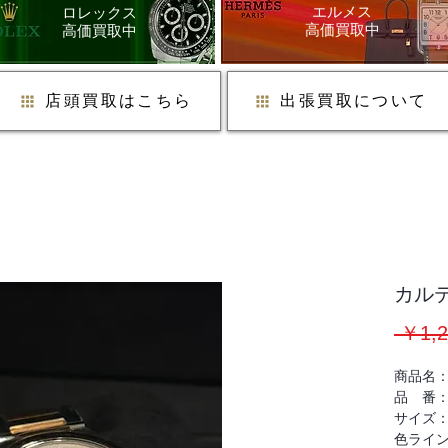
​エルメス
ロレックス
​高価買取中
​高価買取中
店頭買取はこちら
出張買取について
カルテ
 ￥1,2
商品名：
品 番：W
サイズ
色ライン