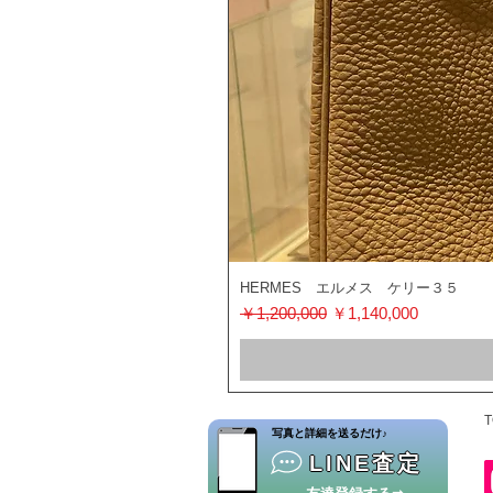
HERMES エルメス ケリー３５
通常価格
セール価格
￥1,200,000
￥1,140,000
T
​写真と詳細を送るだけ♪
LINE査定