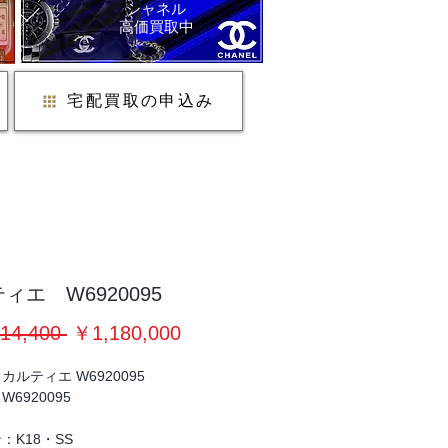
シャネル
​高価買取中
宅配買取の申込み
ィエ W6920095
通
セ
14,400 
￥1,180,000
常
ー
カルティエ W6920095
価
ル
6920095
格
価
：
格
：K18・SS