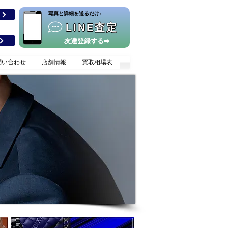
​写真と詳細を送るだけ♪
格
LINE査定
友達登録する➡
問い合わせ
店舗情報
買取相場表