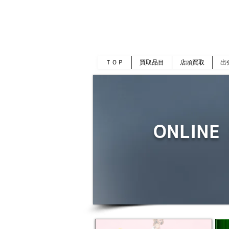
岡山 出張買取｜金 プラチナ｜ブランド品｜
​ROOTS
ＴＯＰ
買取品目
店頭買取
出
ONLINE