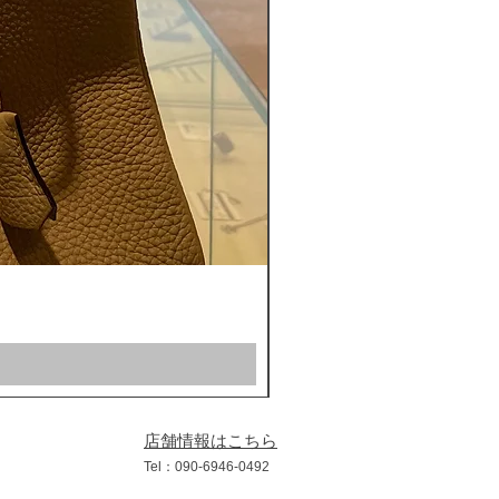
ROLEX ロレックス ミルガウス 
通常価格
セール価格
￥1,200,000
￥1,100,000
店舗情報はこちら
​Tel：090
-6946
-0492