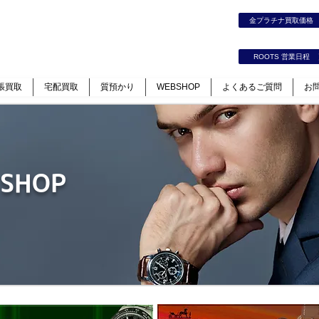
時計｜ジュエリー｜高価買取保証のルーツ
金プラチナ買取価
カート
ログイン
ROOTS 営業日程
張買取
宅配買取
質預かり
WEBSHOP
よくあるご質問
お
 SHOP