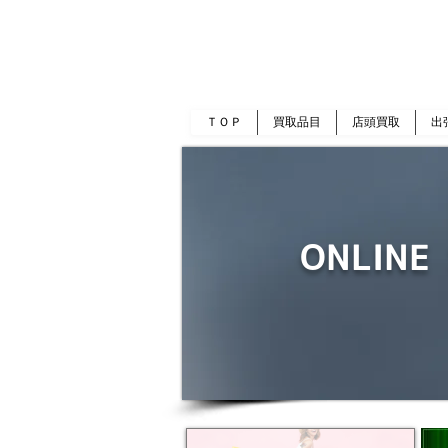
岡山 出張買取｜金 プラチナ｜ブランド品｜
​ROOTS
ＴＯＰ
買取品目
店頭買取
出
ONLINE