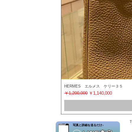
HERMES エルメス ケリー３５
通常価格
セール価格
￥1,200,000
￥1,140,000
T
​写真と詳細を送るだけ♪