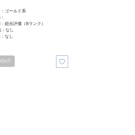
：
ン：ゴールド系
価：
態：総合評価（Bランク）
品：なし
項：なし
DOUT