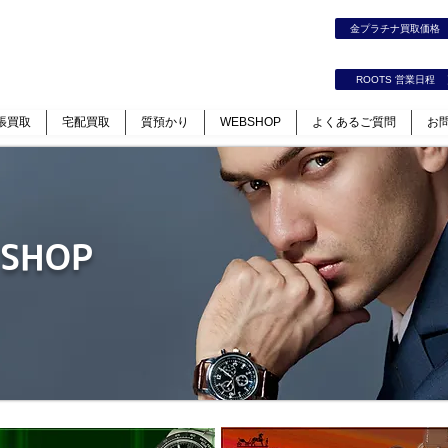
時計｜ジュエリー｜高価買取保証のルーツ
金プラチナ買取価
カート
ログイン
ROOTS 営業日程
張買取
宅配買取
質預かり
WEBSHOP
よくあるご質問
お
 SHOP