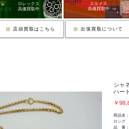
​エルメス
ロレックス
​高価買取中
​高価買取中
店頭買取はこちら
出張買取について
シャ
ハー
￥98,
商品名：
ロング
品 番