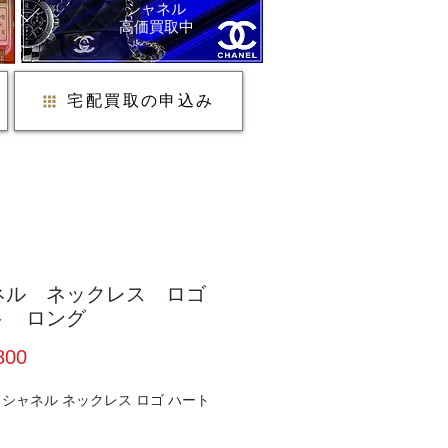
シャネル
​高価買取中
宅配買取の申込み
ネル ネックレス ロゴ
ト ロング
価
800
格
シャネル ネックレス ロゴ ハート
：