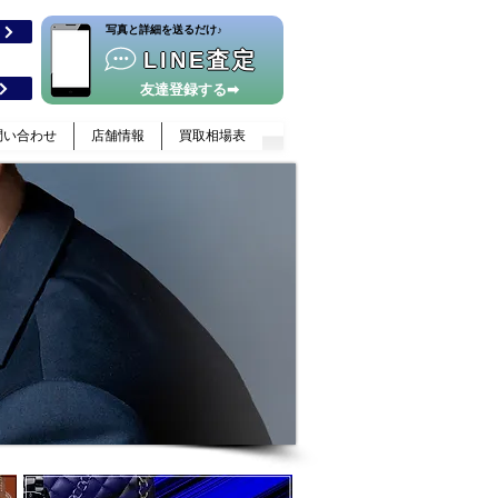
​写真と詳細を送るだけ♪
格
LINE査定
友達登録する➡
問い合わせ
店舗情報
買取相場表