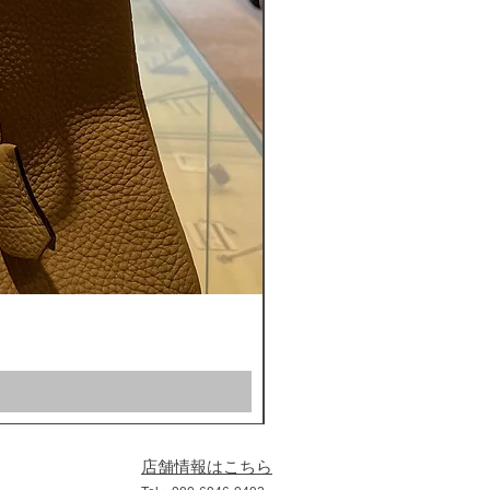
ROLEX ロレックス ミルガウス 
通常価格
セール価格
￥1,200,000
￥1,100,000
店舗情報はこちら