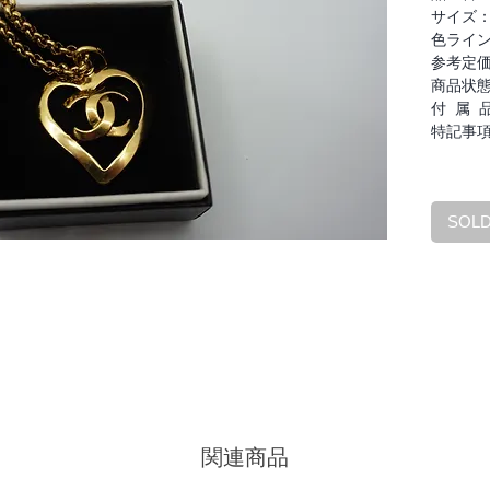
サイズ
色ライ
参考定
商品状
付 属 
特記事
SOL
関連商品