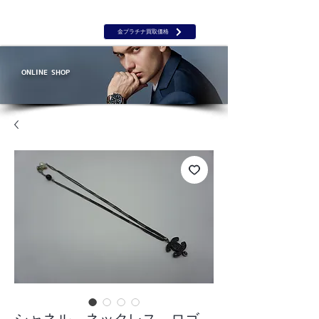
岡山 出張買取｜金 プラチナ｜ブランド品｜時計｜ジュエリー｜高
価買取保証のルーツ
​ROOTS
金プラチナ買取価格
ONLINE SHOP