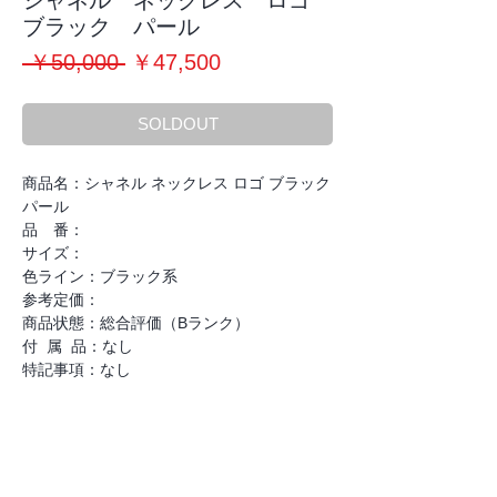
シャネル ネックレス ロゴ
ブラック パール
通
セ
 ￥50,000 
￥47,500
常
ー
価
ル
SOLDOUT
格
価
格
商品名：シャネル ネックレス ロゴ ブラック
パール
品 番：
サイズ：
色ライン：ブラック系
参考定価：
商品状態：総合評価（Bランク）
付 属 品：なし
特記事項：なし