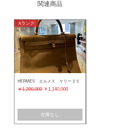
関連商品
Aランク
ABランク
HERMES エルメス ケリー３５
ROLEX ロレックス ミ
ス 116400GV
通常価格
セール価格
￥1,200,000
￥1,140,000
通常価格
￥1,200,000
在庫なし