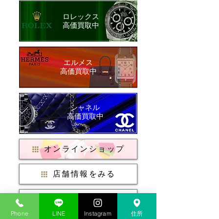
ロレックス
​高価買取中
​エルメス
​高価買取中
シャネル
​高価買取中
オンラインショップ
店舗情報をみる
店頭買取はこちら
Phone
LINE
Instagram
住所