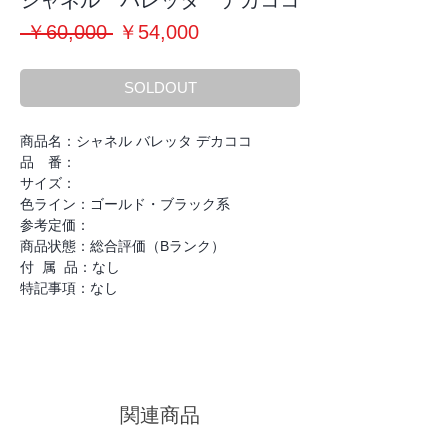
シャネル バレッタ デカココ
通
セ
 ￥60,000 
￥54,000
常
ー
価
ル
SOLDOUT
格
価
格
商品名：シャネル バレッタ デカココ
品 番：
サイズ：
色ライン：ゴールド・ブラック系
参考定価：
商品状態：総合評価（Bランク）
付 属 品：なし
特記事項：なし
関連商品