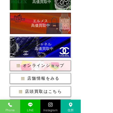
​高価買取中
​エルメス
​高価買取中
シャネル
​高価買取中
オンラインショップ
店舗情報をみる
店頭買取はこちら
出張買取について
Phone
LINE
Instagram
住所