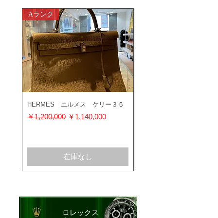
Aランク
ABランク
HERMES エルメス ケリー３５
ROLEX ロレックス ミ
ス 116400GV
通常価格
セール価格
￥1,200,000
￥1,140,000
通常価格
￥1,200,000
在庫なし
ロレックス