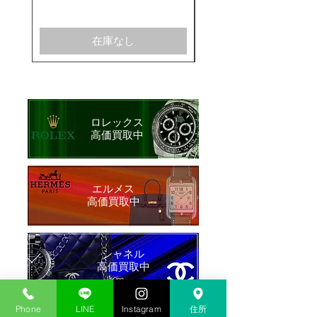
在庫なし
ロレックス
​高価買取中
​エルメス
​高価買取中
シャネル
​高価買取中
Phone
LINE
Instagram
住所
オンラインショップ