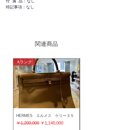
付 属 品：なし
特記事項：なし
関連商品
Aランク
ABランク
HERMES エルメス ケリー３５
ROLEX ロレックス ミ
ス 116400GV
通常価格
セール価格
￥1,200,000
￥1,140,000
通常価格
￥1,200,000