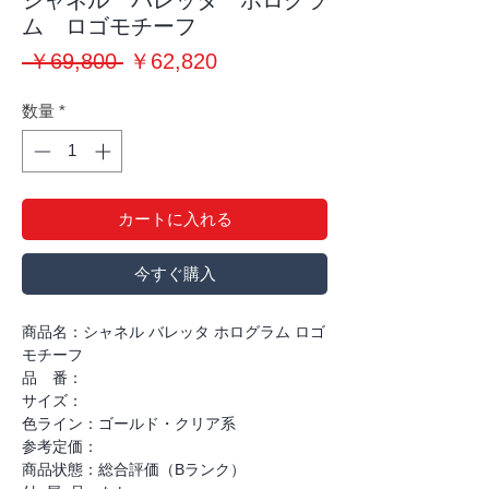
シャネル バレッタ ホログラ
ム ロゴモチーフ
通
セ
 ￥69,800 
￥62,820
常
ー
数量
*
価
ル
格
価
格
カートに入れる
今すぐ購入
商品名：シャネル バレッタ ホログラム ロゴ
モチーフ
品 番：
サイズ：
色ライン：ゴールド・クリア系
参考定価：
商品状態：総合評価（Bランク）