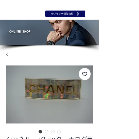
岡山 出張買取｜金 プラチナ｜ブランド品｜時計｜ジュエリー｜高
価買取保証のルーツ
​ROOTS
金プラチナ買取価格
ONLINE SHOP