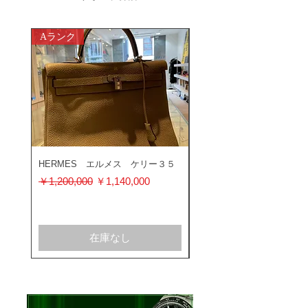
Aランク
ABランク
HERMES エルメス ケリー３５
ROLEX ロレックス ミ
ス 116400GV
通常価格
セール価格
￥1,200,000
￥1,140,000
通常価格
￥1,200,000
在庫なし