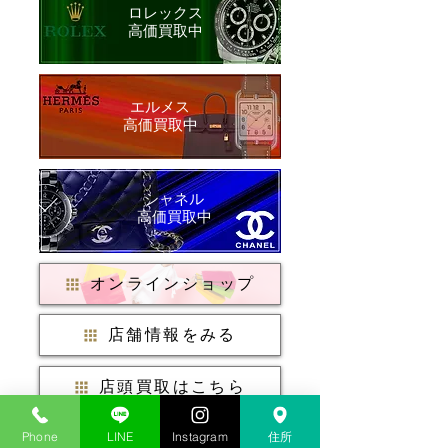
ロレックス
​高価買取中
​エルメス
​高価買取中
シャネル
​高価買取中
オンラインショップ
店舗情報をみる
店頭買取はこちら
Phone
LINE
Instagram
住所
出張買取について