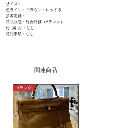
サイズ：
色ライン：ブラウン・レッド系
参考定価：
商品状態：総合評価（Aランク）
付 属 品：なし
特記事項：なし
関連商品
Aランク
ABランク