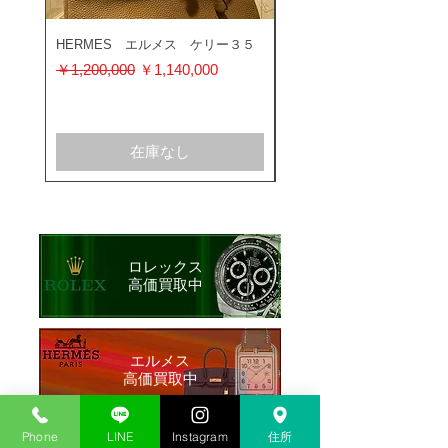
HERMES エルメス ケリー３５
ROLEX ロレックス ミ
ス 116400GV
通常価格
セール価格
￥1,200,000
￥1,140,000
通常価格
￥1,200,000
在庫なし
ロレックス
​高価買取中
​エルメス
​高価買取中
Phone
LINE
Instagram
住所