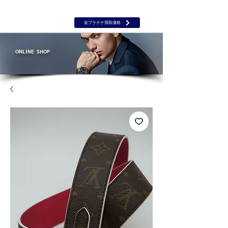
岡山 出張買取｜金 プラチナ｜ブランド品｜時計｜ジュエリー｜高
価買取保証のルーツ
​ROOTS
金プラチナ買取価格
ONLINE SHOP