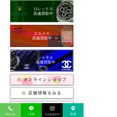
ロレックス
​高価買取中
​エルメス
​高価買取中
シャネル
​高価買取中
オンラインショップ
店舗情報をみる
店頭買取はこちら
Phone
LINE
Instagram
住所