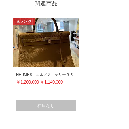
関連商品
Aランク
ABランク
HERMES エルメス ケリー３５
ROLEX ロレックス ミ
ス 116400GV
通常価格
セール価格
￥1,200,000
￥1,140,000
通常価格
￥1,200,000
在庫なし