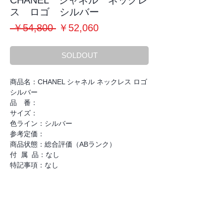
CHANEL シャネル ネックレ
ス ロゴ シルバー
通
セ
 ￥54,800 
￥52,060
常
ー
価
ル
SOLDOUT
格
価
格
商品名：CHANEL シャネル ネックレス ロゴ
シルバー
品 番：
サイズ：
色ライン：シルバー
参考定価：
商品状態：総合評価（ABランク）
付 属 品：なし
特記事項：なし