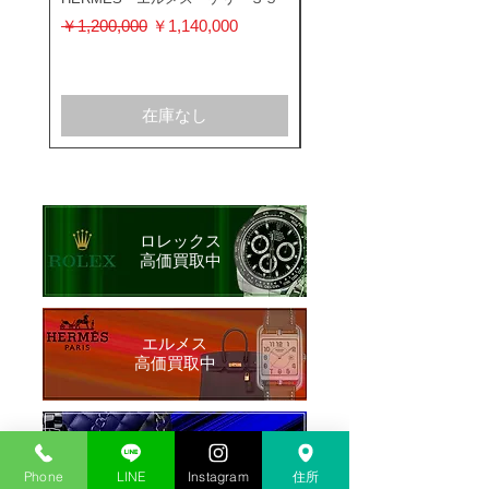
ス 116400GV
通常価格
セール価格
￥1,200,000
￥1,140,000
通常価格
￥1,200,000
在庫なし
ロレックス
​高価買取中
​エルメス
​高価買取中
シャネル
​高価買取中
Phone
LINE
Instagram
住所