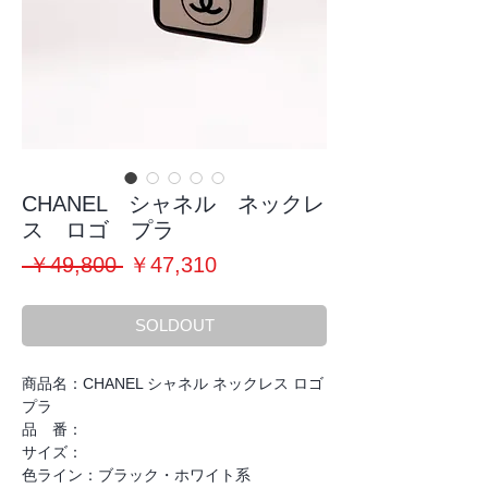
CHANEL シャネル ネックレ
ス ロゴ プラ
通
セ
 ￥49,800 
￥47,310
常
ー
価
ル
SOLDOUT
格
価
格
商品名：CHANEL シャネル ネックレス ロゴ
プラ
品 番：
サイズ：
色ライン：ブラック・ホワイト系