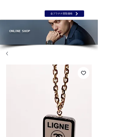
岡山 出張買取｜金 プラチナ｜ブランド品｜時計｜ジュエリー｜高
価買取保証のルーツ
​ROOTS
金プラチナ買取価格
ONLINE SHOP