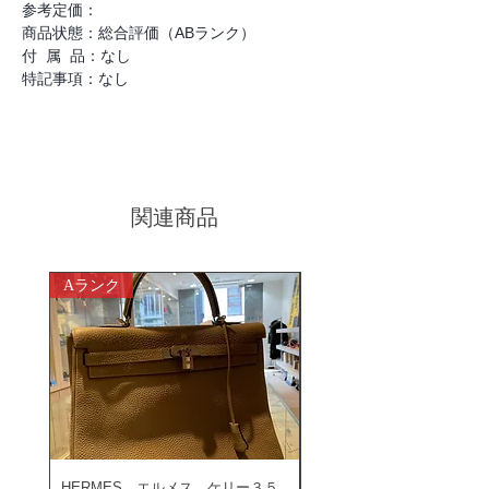
参考定価：
商品状態：総合評価（ABランク）
付 属 品：なし
特記事項：なし
関連商品
Aランク
ABランク
HERMES エルメス ケリー３５
ROLEX ロレックス ミ