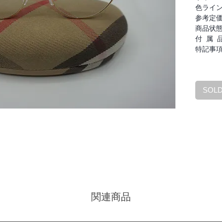
色ライ
参考定
商品状
付 属 
特記事
SOL
関連商品