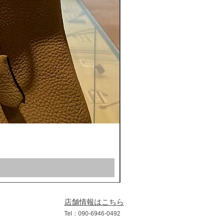
ROLEX ロレックス ミルガウス 
通常価格
セール価格
￥1,200,000
￥1,100,000
店舗情報はこちら
​Tel：090
-6946
-0492