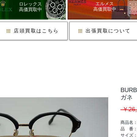
​エルメス
ロレックス
​高価買取中
​高価買取中
店頭買取はこちら
出張買取について
BUR
ガネ
 ￥26,
商品名：
品 番
サイズ：