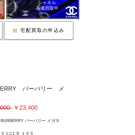
シャネル
​高価買取中
宅配買取の申込み
BERRY バーバリー メ
通
セ
000 
￥23,400
常
ー
BURBERRY バーバリー メガネ
価
ル
：
格
価
５１□１８ １４５