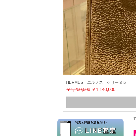
HERMES エルメス ケリー３５
通常価格
セール価格
￥1,200,000
￥1,140,000
T
​写真と詳細を送るだけ♪
LINE査定