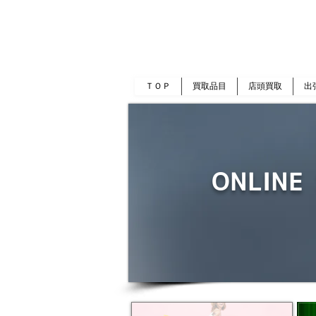
岡山 出張買取｜金 プラチナ｜ブランド品｜
​ROOTS
ＴＯＰ
買取品目
店頭買取
出
ONLINE