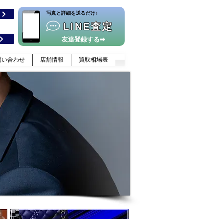
​写真と詳細を送るだけ♪
格
LINE査定
友達登録する➡
問い合わせ
店舗情報
買取相場表