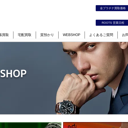
時計｜ジュエリー｜高価買取保証のルーツ
金プラチナ買取価
カート
ログイン
ROOTS 営業日程
張買取
宅配買取
質預かり
WEBSHOP
よくあるご質問
お
 SHOP