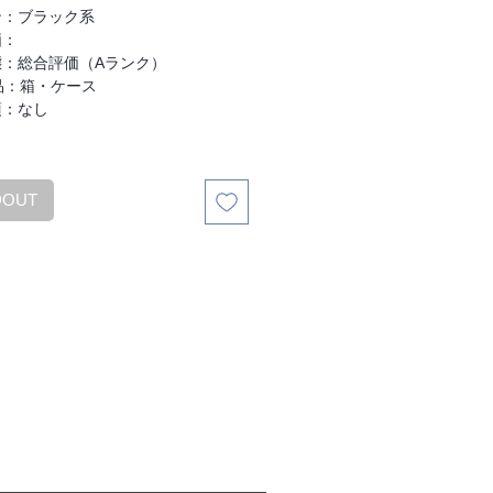
格
ン：ブラック系
価：
態：総合評価（Aランク）
品：箱・ケース
項：なし
DOUT