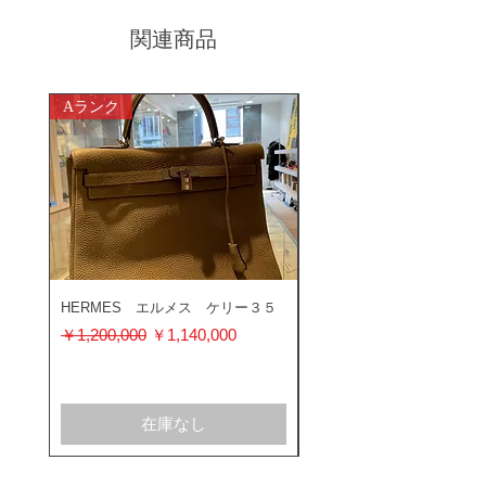
関連商品
Aランク
ABランク
HERMES エルメス ケリー３５
ROLEX ロレックス ミ
ス 116400GV
通常価格
セール価格
￥1,200,000
￥1,140,000
通常価格
￥1,200,000
在庫なし