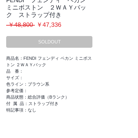
FENDI フェンディ ペカン
ミニボストン ２ＷＡＹバッ
ク ストラップ付き
通
セ
 ￥48,800 
￥47,336
常
ー
価
ル
SOLDOUT
格
価
格
商品名：FENDI フェンディ ペカン ミニボス
トン ２ＷＡＹバック
品 番：
サイズ：
色ライン：ブラウン系
参考定価：
商品状態：総合評価（Bランク）
付 属 品：ストラップ付き
特記事項：なし