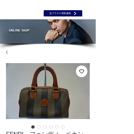
岡山 出張買取｜金 プラチナ｜ブランド品｜時計｜ジュエリー｜高
価買取保証のルーツ
​ROOTS
金プラチナ買取価格
ONLINE SHOP