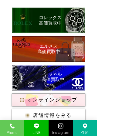
ロレックス
​高価買取中
​エルメス
​高価買取中
シャネル
​高価買取中
オンラインショップ
店舗情報をみる
店頭買取はこちら
Phone
LINE
Instagram
住所