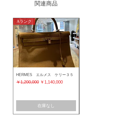
関連商品
Aランク
ABランク
HERMES エルメス ケリー３５
ROLEX ロレックス ミ
ス 116400GV
通常価格
セール価格
￥1,200,000
￥1,140,000
通常価格
￥1,200,000
在庫なし