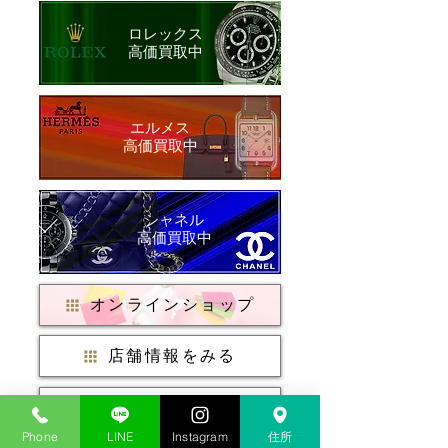
ロレックス
​高価買取中
​エルメス
​高価買取中
シャネル
​高価買取中
オンラインショップ
店舗情報をみる
店頭買取はこちら
Phone
LINE
Instagram
住所