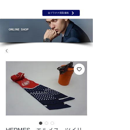
岡山 出張買取｜金 プラチナ｜ブランド品｜時計｜ジュエリー｜高
価買取保証のルーツ
​ROOTS
金プラチナ買取価格
ONLINE SHOP