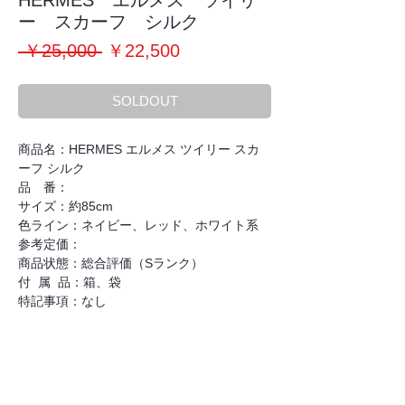
HERMES エルメス ツイリ
ー スカーフ シルク
通
セ
 ￥25,000 
￥22,500
常
ー
価
ル
SOLDOUT
格
価
格
商品名：HERMES エルメス ツイリー スカ
ーフ シルク
品 番：
サイズ：約85cm
色ライン：ネイビー、レッド、ホワイト系
参考定価：
商品状態：総合評価（Sランク）
付 属 品：箱、袋
特記事項：なし