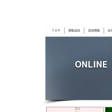
岡山 出張買取｜金 プラチナ｜ブランド品｜
​ROOTS
ＴＯＰ
買取品目
店頭買取
出
ONLINE