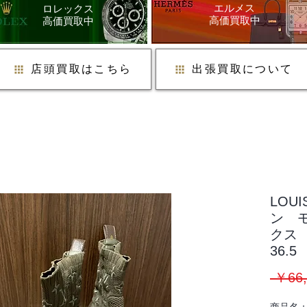
​エルメス
ロレックス
​高価買取中
​高価買取中
店頭買取はこちら
出張買取について
LOU
ン 
クス
36.5
 ￥66,