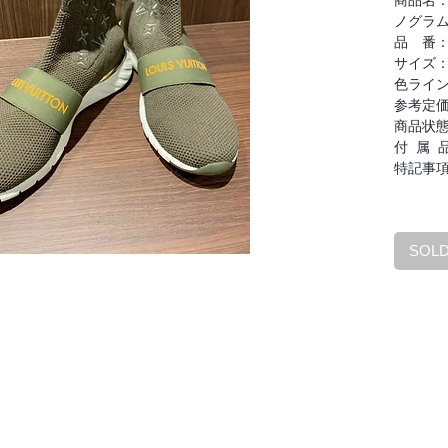
商品名：L
ノグラム
品 番
サイズ：
色ライ
参考定
商品状
付 属 
特記事
SOL