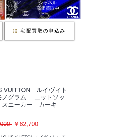
シャネル
​高価買取中
宅配買取の申込み
IS VUITTON ルイヴィト
モノグラム ニットソッ
 スニーカー カーキ
通
セ
000 
￥62,700
常
ー