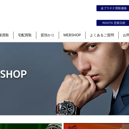
時計｜ジュエリー｜高価買取保証のルーツ
金プラチナ買取価
カート
ログイン
ROOTS 営業日程
張買取
宅配買取
質預かり
WEBSHOP
よくあるご質問
お
 SHOP