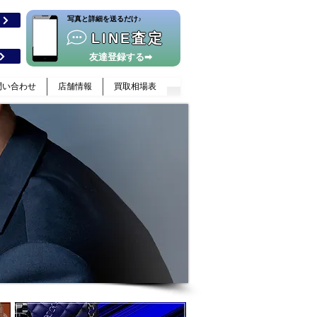
​写真と詳細を送るだけ♪
格
LINE査定
友達登録する➡
問い合わせ
店舗情報
買取相場表