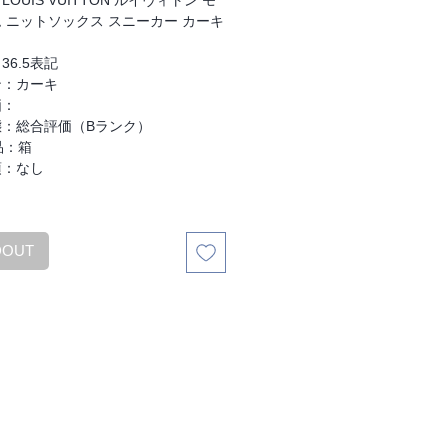
OUIS VUITTON ルイヴィトン モ
価
ル
 ニットソックス スニーカー カーキ
格
価
：
格
36.5表記
ン：カーキ
価：
態：総合評価（Bランク）
品：箱
項：なし
DOUT