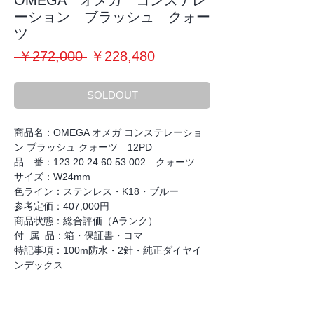
OMEGA オメガ コンステレ
ーション ブラッシュ クォー
ツ
通
セ
 ￥272,000 
￥228,480
常
ー
価
ル
SOLDOUT
格
価
格
商品名：OMEGA オメガ コンステレーショ
ン ブラッシュ クォーツ 12PD
品 番：123.20.24.60.53.002 クォーツ
サイズ：W24mm
色ライン：ステンレス・K18・ブルー
参考定価：407,000円
商品状態：総合評価（Aランク）
付 属 品：箱・保証書・コマ
特記事項：100m防水・2針・純正ダイヤイ
ンデックス