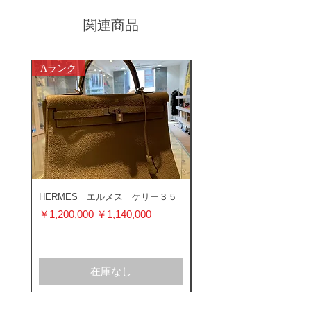
関連商品
Aランク
ABランク
HERMES エルメス ケリー３５
ROLEX ロレックス ミ
ス 116400GV
通常価格
セール価格
￥1,200,000
￥1,140,000
通常価格
￥1,200,000
在庫なし