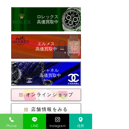
ロレックス
​高価買取中
​エルメス
​高価買取中
シャネル
​高価買取中
オンラインショップ
店舗情報をみる
店頭買取はこちら
Phone
LINE
Instagram
住所