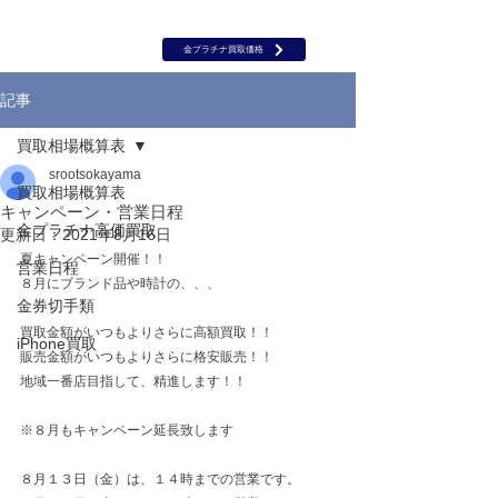
岡山 出張買取｜金 プラチナ｜ブランド品｜時計｜ジュエリー｜高
価買取保証のルーツ
​ROOTS
金プラチナ買取価格
記事
買取相場概算表
srootsokayama
買取相場概算表
キャンペーン・営業日程
金プラチナ高価買取
更新日：
2021年8月16日
夏キャンペーン開催！！
営業日程
８月にブランド品や時計の、、、
金券切手類
買取金額がいつもよりさらに高額買取！！
iPhone買取
販売金額がいつもよりさらに格安販売！！
地域一番店目指して、精進します！！
※８月もキャンペーン延長致します
８月１３日（金）は、１４時までの営業です。