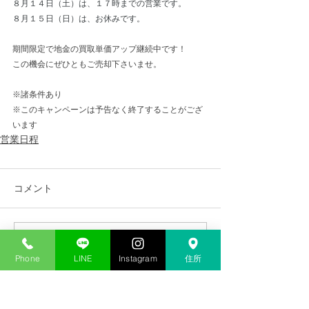
８月１４日（土）は、１７時までの営業です。
８月１５日（日）は、お休みです。
期間限定で地金の買取単価アップ継続中です！
この機会にぜひともご売却下さいませ。
※諸条件あり
※このキャンペーンは予告なく終了することがござ
います
営業日程
コメント
コメントを追加…
Phone
LINE
Instagram
住所
TOP
​写真と詳細を送るだけ♪