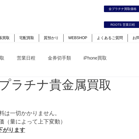
時計｜ジュエリー｜高価買取保証のルーツ
金プラチナ買取価
カート
ログイン
ROOTS 営業日程
張買取
宅配買取
質預かり
WEBSHOP
よくあるご質問
お
取
営業日程
金券切手類
iPhone買取
プラチナ貴金属買取
料は一切かかりません。
価（量によって上下変動）
下がります