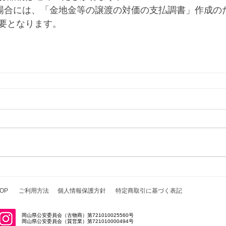
る場合には、「金地金等の譲渡の対価の支払調書」作成の
要となります。
OP
ご利用方法
個人情報保護方針
特定商取引に基づく表記
岡山県公安委員会（古物商）第721010025560号
岡山県公安委員会（質営業）第721010000494号