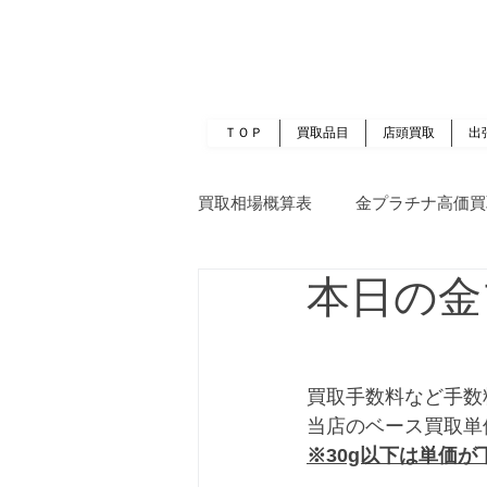
岡山 出張買取｜金 プラチナ｜ブランド品｜
​ROOTS
ＴＯＰ
買取品目
店頭買取
出
買取相場概算表
金プラチナ高価買
本日の金
買取手数料など手数
当店のベース買取単
※30g以下は単価が