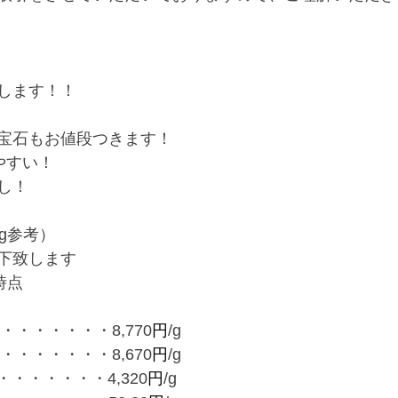
します！！
宝石もお値段つきます！
やすい！
し！
g参考）
下致します
0時点
・・・・・・・8,770
円
/g
・・・・・・・8,670
円
/g
・・・・・・4,320
円
/g