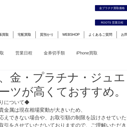
時計｜ジュエリー｜高価買取保証のルーツ
金プラチナ買取価
カート
ログイン
ROOTS 営業日程
張買取
宅配買取
質預かり
WEBSHOP
よくあるご質問
お
取
営業日程
金券切手類
iPhone買取
、金・プラチナ・ジュエ
ーツが高くておすすめ。
りについて◆
貴金属は現在相場変動が大きいため、
応えできない場合や、お取引額の制限を設けさせていた
取引をさせていただいておりますので、ご理解いただき