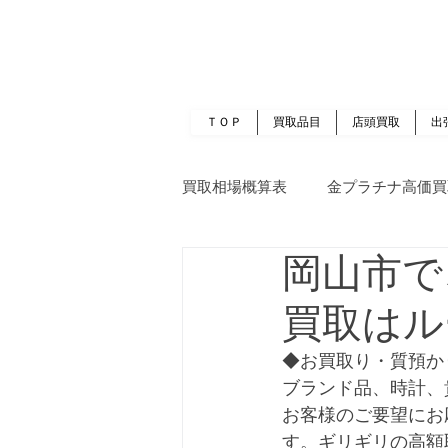
岡山 出張買取｜金 プラチナ｜ブランド品｜
​ROOTS
ＴＯＰ
買取品目
店頭買取
出
買取相場概算表
金プラチナ高価買
岡山市で
買取はル
◆お買取り・質預か
ブランド品、時計、
お客様のご要望にお
す。ギリギリの高額