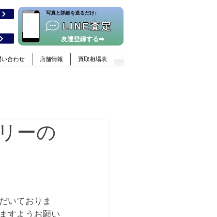
​写真と詳細を送るだけ♪
格
LINE査定
友達登録する➡
問い合わせ
店舗情報
買取相場表
リーの
だいておりま
ますようお願い