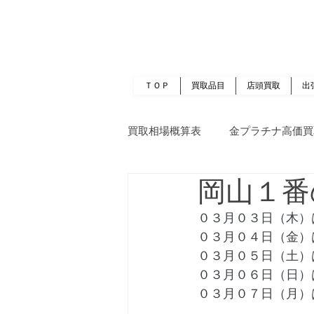
岡山 出張買取｜金 プラチナ｜ブランド品｜
​ROOTS
ＴＯＰ
買取品目
店頭買取
出
買取相場概算表
金プラチナ高価買
岡山１番
０３月０３日（木）
０３月０４日（金）
０３月０５日（土）
０３月０６日（日）
０３月０７日（月）