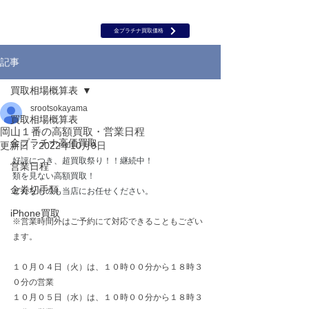
岡山 出張買取｜金 プラチナ｜ブランド品｜時計｜ジュエリー｜高
価買取保証のルーツ
​ROOTS
金プラチナ買取価格
記事
買取相場概算表
srootsokayama
買取相場概算表
岡山１番の高額買取・営業日程
金プラチナ高価買取
更新日：
2022年10月9日
好評につき、超買取祭り！！継続中！
営業日程
類を見ない高額買取！
金券切手類
どんなものも当店にお任せください。
iPhone買取
※営業時間外はご予約にて対応できることもござい
ます。
１０月０４日（火）は、１０時００分から１８時３
０分の営業
１０月０５日（水）は、１０時００分から１８時３