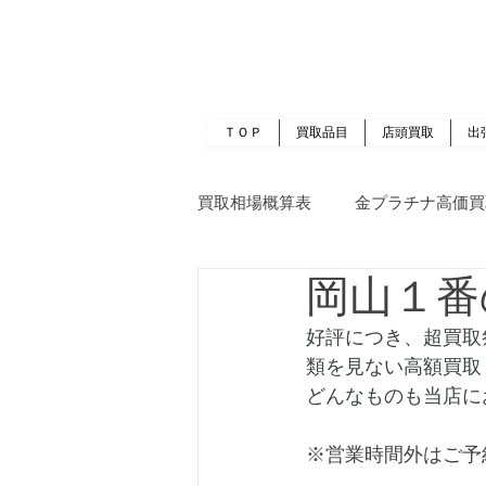
岡山 出張買取｜金 プラチナ｜ブランド品｜
​ROOTS
ＴＯＰ
買取品目
店頭買取
出
買取相場概算表
金プラチナ高価買
岡山１番
好評につき、超買取
類を見ない高額買取
どんなものも当店に
※営業時間外はご予