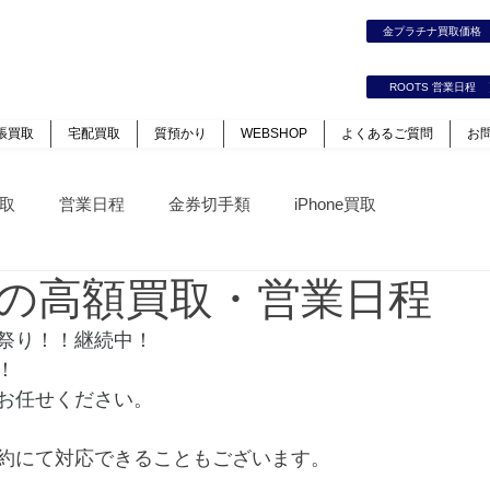
時計｜ジュエリー｜高価買取保証のルーツ
金プラチナ買取価
カート
ログイン
ROOTS 営業日程
張買取
宅配買取
質預かり
WEBSHOP
よくあるご質問
お
取
営業日程
金券切手類
iPhone買取
の高額買取・営業日程
祭り！！継続中！
！
お任せください。
約にて対応できることもございます。