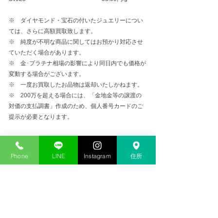
※　ダイヤモンド・宝石の付いたジュエリーについ
ては、さらに高額買取致します。
※　純度が不明な商品に関してはお預かり対応させ
ていただく場合があります。
※　金･プラチナ相場の影響により同日内でも価格が
変動する場合がございます。
※　一度お買取したお品物は返却いたしかねます。
※　200万を超える場合には、「金地金等の譲渡の
対価の支払調書」作成のため、個人番号カードのご
提示が必要となります。
金プラチナ高価買取
Phone
LINE
Instagram
住所
コメント