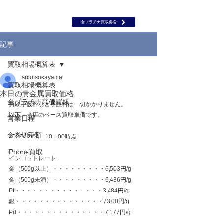
岡山 出張買取｜金 プラチナ｜ブランド品｜時計｜ジュエリー｜高
価買取保証のルーツ
​ROOTS
金プラチナ買取価格
記事
買取相場概算表
srootsokayama
買取相場概算表
本日の貴金属買取価格
金プラチナ高価買取
買取手数料など手数料は一切かかりません。
以下、当店のベース買取単価です。
営業日程
金券切手類
2020/12/04　10：00時点
iPhone買取
インゴットレート
金（500g以上）・・・・・・・・・6,503
円
/g
金（500g未満）・・・・・・・・・6,436
円
/g
Pt・・・・・・・・・・・・・・・3,484
円
/g
銀・・・・・・・・・・・・・・・73.00
円
/g
Pd・・・・・・・・・・・・・・・7,177
円
/g