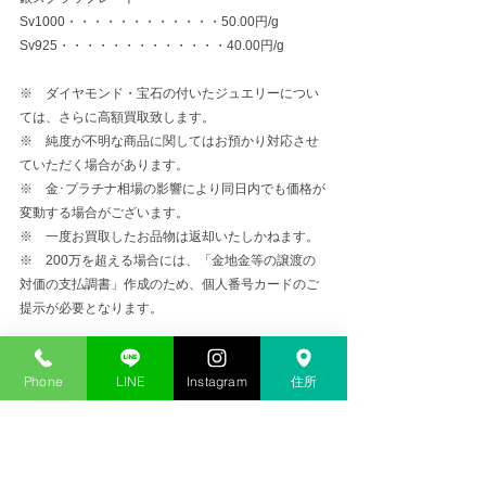
Sv1000・・・・・・・・・・・・50.00円/g
Sv925・・・・・・・・・・・・・40.00円/g
※　ダイヤモンド・宝石の付いたジュエリーについ
ては、さらに高額買取致します。
※　純度が不明な商品に関してはお預かり対応させ
ていただく場合があります。
※　金･プラチナ相場の影響により同日内でも価格が
変動する場合がございます。
※　一度お買取したお品物は返却いたしかねます。
※　200万を超える場合には、「金地金等の譲渡の
対価の支払調書」作成のため、個人番号カードのご
提示が必要となります。
金プラチナ高価買取
Phone
LINE
Instagram
住所
コメント