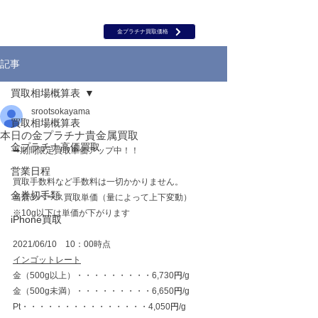
岡山 出張買取｜金 プラチナ｜ブランド品｜時計｜ジュエリー｜高
価買取保証のルーツ
​ROOTS
金プラチナ買取価格
記事
買取相場概算表
srootsokayama
買取相場概算表
本日の金プラチナ貴金属買取
金プラチナ高価買取
➡期間限定買取単価アップ中！！
営業日程
買取手数料など手数料は一切かかりません。
金券切手類
当店のベース買取単価（量によって上下変動）
※10g以下は単価が下がります
iPhone買取
2021/06/10　10：00時点
インゴットレート
金（500g以上）・・・・・・・・・6,730
円
/g
金（500g未満）・・・・・・・・・6,650
円
/g
Pt・・・・・・・・・・・・・・・4,050
円
/g