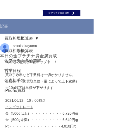
岡山 出張買取｜金 プラチナ｜ブランド品｜時計｜ジュエリー｜高
価買取保証のルーツ
​ROOTS
金プラチナ買取価格
記事
買取相場概算表
srootsokayama
買取相場概算表
本日の金プラチナ貴金属買取
金プラチナ高価買取
➡期間限定買取単価アップ中！！
営業日程
買取手数料など手数料は一切かかりません。
金券切手類
当店のベース買取単価（量によって上下変動）
※10g以下は単価が下がります
iPhone買取
2021/06/12　10：00時点
インゴットレート
金（500g以上）・・・・・・・・・6,720
円
/g
金（500g未満）・・・・・・・・・6,640
円
/g
Pt・・・・・・・・・・・・・・・4,010
円
/g