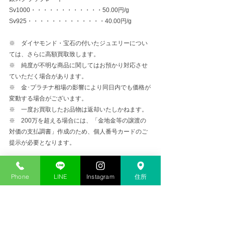
Sv1000・・・・・・・・・・・・50.00円/g
Sv925・・・・・・・・・・・・・40.00円/g
※　ダイヤモンド・宝石の付いたジュエリーについ
ては、さらに高額買取致します。
※　純度が不明な商品に関してはお預かり対応させ
ていただく場合があります。
※　金･プラチナ相場の影響により同日内でも価格が
変動する場合がございます。
※　一度お買取したお品物は返却いたしかねます。
※　200万を超える場合には、「金地金等の譲渡の
対価の支払調書」作成のため、個人番号カードのご
提示が必要となります。
金プラチナ高価買取
Phone
LINE
Instagram
住所
コメント