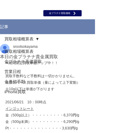
岡山 出張買取｜金 プラチナ｜ブランド品｜時計｜ジュエリー｜高
価買取保証のルーツ
​ROOTS
金プラチナ買取価格
記事
買取相場概算表
srootsokayama
買取相場概算表
本日の金プラチナ貴金属買取
金プラチナ高価買取
➡期間限定買取単価アップ中！！
営業日程
買取手数料など手数料は一切かかりません。
金券切手類
当店のベース買取単価（量によって上下変動）
※10g以下は単価が下がります
iPhone買取
2021/06/21　10：00時点
インゴットレート
金（500g以上）・・・・・・・・・6,370
円
/g
金（500g未満）・・・・・・・・・6,290
円
/g
Pt・・・・・・・・・・・・・・・3,630
円
/g