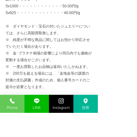
Sv1000・・・・・・・・・・・・50.00円/g
Sv925・・・・・・・・・・・・・40.00円/g
※　ダイヤモンド・宝石の付いたジュエリーについ
ては、さらに高額買取致します。
※　純度が不明な商品に関してはお預かり対応させ
ていただく場合があります。
※　金･プラチナ相場の影響により同日内でも価格が
変動する場合がございます。
※　一度お買取したお品物は返却いたしかねます。
※　200万を超える場合には、「金地金等の譲渡の
対価の支払調書」作成のため、個人番号カードのご
提示が必要となります。
金プラチナ高価買取
Phone
LINE
Instagram
住所
コメント