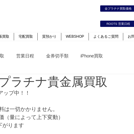
時計｜ジュエリー｜高価買取保証のルーツ
金プラチナ買取価
カート
ログイン
ROOTS 営業日程
張買取
宅配買取
質預かり
WEBSHOP
よくあるご質問
お
取
営業日程
金券切手類
iPhone買取
プラチナ貴金属買取
アップ中！！
料は一切かかりません。
価（量によって上下変動）
下がります