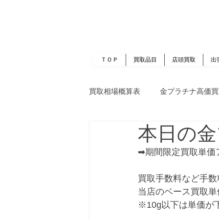
岡山 出張買取｜金 プラチナ｜ブランド品｜
​ROOTS
ＴＯＰ
買取品目
店頭買取
出
買取相場概算表
金プラチナ高価買
本日の金
➡期間限定買取単価
買取手数料など手数
当店のベース買取単
※10g以下は単価が