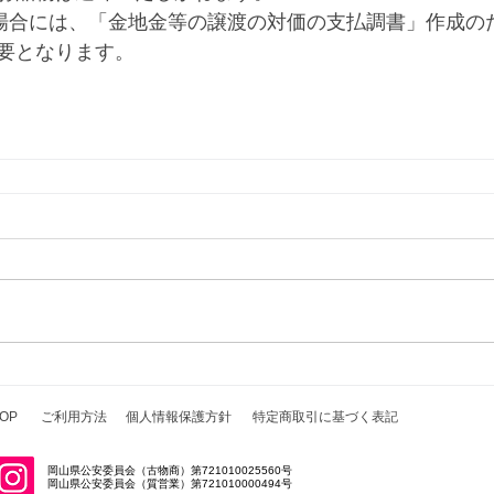
る場合には、「金地金等の譲渡の対価の支払調書」作成の
要となります。
OP
ご利用方法
個人情報保護方針
特定商取引に基づく表記
岡山県公安委員会（古物商）第721010025560号
岡山県公安委員会（質営業）第721010000494号