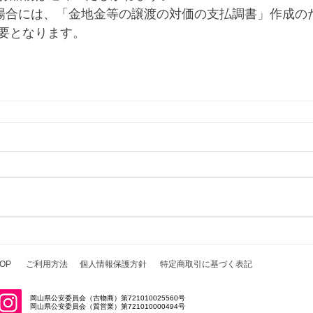
る場合には、「金地金等の譲渡の対価の支払調書」作成の
要となります。
OP
ご利用方法
個人情報保護方針
特定商取引に基づく表記
岡山県公安委員会（古物商）第721010025560号
岡山県公安委員会（質営業）第721010000494号