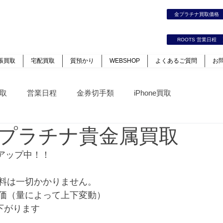
時計｜ジュエリー｜高価買取保証のルーツ
金プラチナ買取価
カート
ログイン
ROOTS 営業日程
張買取
宅配買取
質預かり
WEBSHOP
よくあるご質問
お
取
営業日程
金券切手類
iPhone買取
プラチナ貴金属買取
アップ中！！
料は一切かかりません。
価（量によって上下変動）
下がります