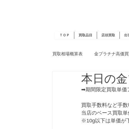
岡山 出張買取｜金 プラチナ｜ブランド品｜
​ROOTS
ＴＯＰ
買取品目
店頭買取
出
買取相場概算表
金プラチナ高価買
本日の金
➡期間限定買取単価
買取手数料など手数
当店のベース買取単
※10g以下は単価が