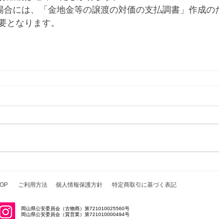
る場合には、「金地金等の譲渡の対価の支払調書」作成の
要となります。
OP
ご利用方法
個人情報保護方針
特定商取引に基づく表記
岡山県公安委員会（古物商）第721010025560号
岡山県公安委員会（質営業）第721010000494号