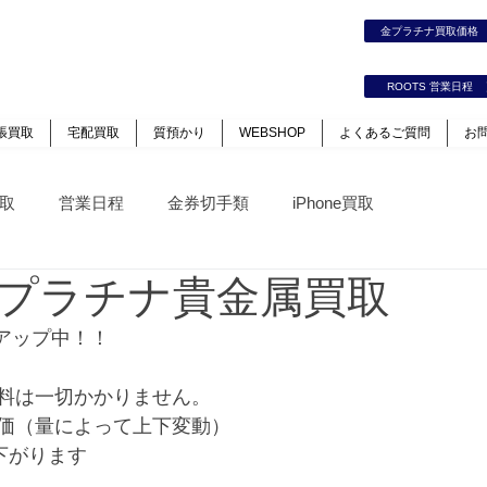
時計｜ジュエリー｜高価買取保証のルーツ
金プラチナ買取価
カート
ログイン
ROOTS 営業日程
張買取
宅配買取
質預かり
WEBSHOP
よくあるご質問
お
取
営業日程
金券切手類
iPhone買取
プラチナ貴金属買取
アップ中！！
料は一切かかりません。
価（量によって上下変動）
下がります