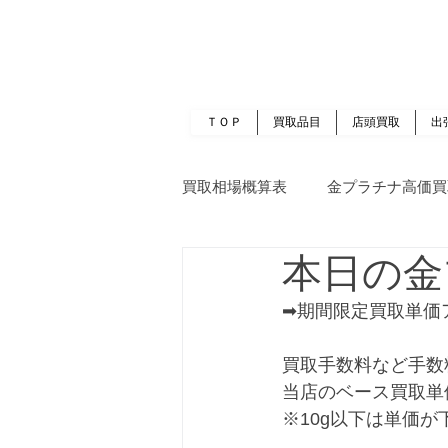
岡山 出張買取｜金 プラチナ｜ブランド品｜
​ROOTS
ＴＯＰ
買取品目
店頭買取
出
買取相場概算表
金プラチナ高価買
本日の金
➡期間限定買取単価
買取手数料など手数
当店のベース買取単
※10g以下は単価が