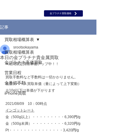
岡山 出張買取｜金 プラチナ｜ブランド品｜時計｜ジュエリー｜高
価買取保証のルーツ
​ROOTS
金プラチナ買取価格
記事
買取相場概算表
srootsokayama
買取相場概算表
本日の金プラチナ貴金属買取
金プラチナ高価買取
➡期間限定買取単価アップ中！！
営業日程
買取手数料など手数料は一切かかりません。
金券切手類
当店のベース買取単価（量によって上下変動）
※10g以下は単価が下がります
iPhone買取
2021/08/09　10：00時点
インゴットレート
金（500g以上）・・・・・・・・・6,390
円
/g
金（500g未満）・・・・・・・・・6,320
円
/g
Pt・・・・・・・・・・・・・・・3,420
円
/g