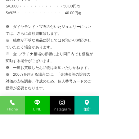
Sv1000・・・・・・・・・・・・50.00円/g
Sv925・・・・・・・・・・・・・40.00円/g
※　ダイヤモンド・宝石の付いたジュエリーについ
ては、さらに高額買取致します。
※　純度が不明な商品に関してはお預かり対応させ
ていただく場合があります。
※　金･プラチナ相場の影響により同日内でも価格が
変動する場合がございます。
※　一度お買取したお品物は返却いたしかねます。
※　200万を超える場合には、「金地金等の譲渡の
対価の支払調書」作成のため、個人番号カードのご
提示が必要となります。
金プラチナ高価買取
Phone
LINE
Instagram
住所
コメント