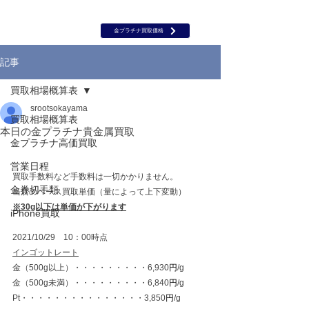
岡山 出張買取｜金 プラチナ｜ブランド品｜時計｜ジュエリー｜高
価買取保証のルーツ
​ROOTS
金プラチナ買取価格
記事
買取相場概算表
srootsokayama
買取相場概算表
本日の金プラチナ貴金属買取
金プラチナ高価買取
営業日程
買取手数料など手数料は一切かかりません。
金券切手類
当店のベース買取単価（量によって上下変動）
※30g以下は単価が下がります
iPhone買取
2021/10/29　10：00時点
インゴットレート
金（500g以上）・・・・・・・・・6,930
円
/g
金（500g未満）・・・・・・・・・6,840
円
/g
Pt・・・・・・・・・・・・・・・3,850
円
/g