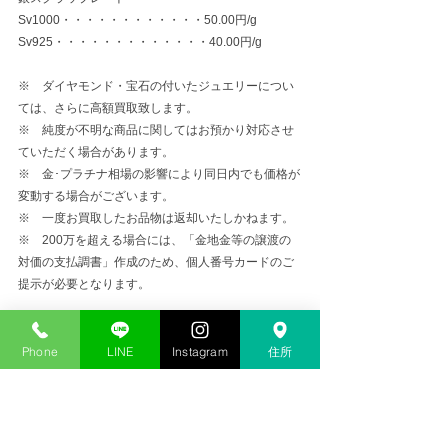
Sv1000・・・・・・・・・・・・50.00円/g
Sv925・・・・・・・・・・・・・40.00円/g
※　ダイヤモンド・宝石の付いたジュエリーについ
ては、さらに高額買取致します。
※　純度が不明な商品に関してはお預かり対応させ
ていただく場合があります。
※　金･プラチナ相場の影響により同日内でも価格が
変動する場合がございます。
※　一度お買取したお品物は返却いたしかねます。
※　200万を超える場合には、「金地金等の譲渡の
対価の支払調書」作成のため、個人番号カードのご
提示が必要となります。
金プラチナ高価買取
Phone
LINE
Instagram
住所
コメント