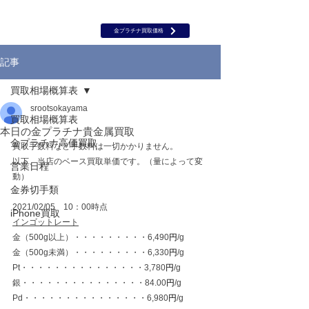
岡山 出張買取｜金 プラチナ｜ブランド品｜時計｜ジュエリー｜高
価買取保証のルーツ
​ROOTS
金プラチナ買取価格
記事
買取相場概算表
srootsokayama
買取相場概算表
本日の金プラチナ貴金属買取
金プラチナ高価買取
買取手数料など手数料は一切かかりません。
以下、当店のベース買取単価です。（量によって変
営業日程
動）
金券切手類
2021/02/05　10：00時点
iPhone買取
インゴットレート
金（500g以上）・・・・・・・・・6,490
円
/g
金（500g未満）・・・・・・・・・6,330
円
/g
Pt・・・・・・・・・・・・・・・3,780
円
/g
銀・・・・・・・・・・・・・・・84.00
円
/g
Pd・・・・・・・・・・・・・・・6,980
円
/g