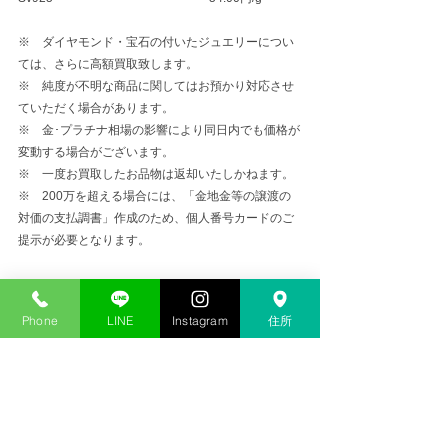
※　ダイヤモンド・宝石の付いたジュエリーについ
ては、さらに高額買取致します。
※　純度が不明な商品に関してはお預かり対応させ
ていただく場合があります。
※　金･プラチナ相場の影響により同日内でも価格が
変動する場合がございます。
※　一度お買取したお品物は返却いたしかねます。
※　200万を超える場合には、「金地金等の譲渡の
対価の支払調書」作成のため、個人番号カードのご
提示が必要となります。
金プラチナ高価買取
Phone
LINE
Instagram
住所
コメント