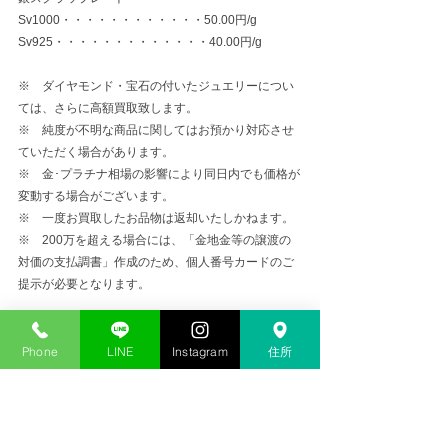
Sv1000・・・・・・・・・・・・50.00円/g
Sv925・・・・・・・・・・・・・40.00円/g
※　ダイヤモンド・宝石の付いたジュエリーについ
ては、さらに高額買取致します。
※　純度が不明な商品に関してはお預かり対応させ
ていただく場合があります。
※　金･プラチナ相場の影響により同日内でも価格が
変動する場合がございます。
※　一度お買取したお品物は返却いたしかねます。
※　200万を超える場合には、「金地金等の譲渡の
対価の支払調書」作成のため、個人番号カードのご
提示が必要となります。
金プラチナ高価買取
Phone
LINE
Instagram
住所
コメント