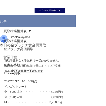
岡山 出張買取｜金 プラチナ｜ブランド品｜時計｜ジュエリー｜高
価買取保証のルーツ
​ROOTS
金プラチナ買取価格
記事
買取相場概算表
srootsokayama
買取相場概算表
本日の金プラチナ貴金属買取
金プラチナ高価買取
営業日程
買取手数料など手数料は一切かかりません。
金券切手類
当店のベース買取単価（量によって上下変動）
※30g以下は単価が下がります
iPhone買取
2022/01/17　10：00時点
インゴットレート
金（500g以上）・・・・・・・・・7,130
円
/g
金（500g未満）・・・・・・・・・7,050
円
/g
Pt・・・・・・・・・・・・・・・3,750
円
/g