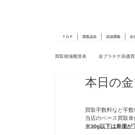
岡山 出張買取｜金 プラチナ｜ブランド品｜
​ROOTS
ＴＯＰ
買取品目
店頭買取
出
買取相場概算表
金プラチナ高価買
本日の金
買取手数料など手数
当店のベース買取単
※30g以下は単価が