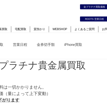
時計｜ジュエリー｜高価買取保証のルーツ
金プラチナ買取価
カート
ログイン
ROOTS 営業日程
張買取
宅配買取
質預かり
WEBSHOP
よくあるご質問
お
取
営業日程
金券切手類
iPhone買取
プラチナ貴金属買取
料は一切かかりません。
価（量によって上下変動）
下がります