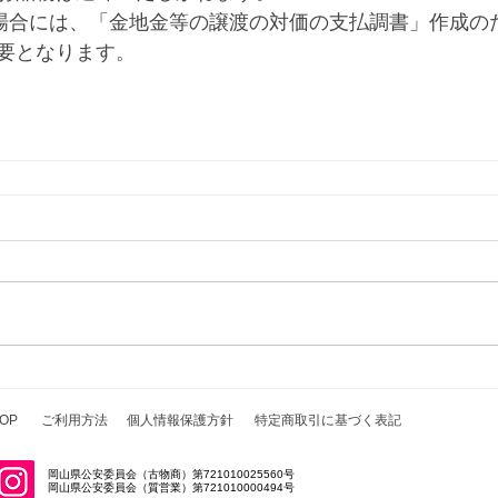
る場合には、「金地金等の譲渡の対価の支払調書」作成の
要となります。
OP
ご利用方法
個人情報保護方針
特定商取引に基づく表記
岡山県公安委員会（古物商）第721010025560号
岡山県公安委員会（質営業）第721010000494号