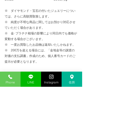
※　ダイヤモンド・宝石の付いたジュエリーについ
ては、さらに高額買取致します。
※　純度が不明な商品に関してはお預かり対応させ
ていただく場合があります。
※　金･プラチナ相場の影響により同日内でも価格が
変動する場合がございます。
※　一度お買取したお品物は返却いたしかねます。
※　200万を超える場合には、「金地金等の譲渡の
対価の支払調書」作成のため、個人番号カードのご
提示が必要となります。
金プラチナ高価買取
Phone
LINE
Instagram
住所
コメント