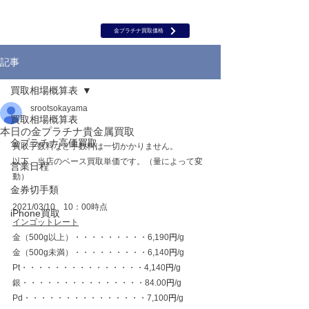
岡山 出張買取｜金 プラチナ｜ブランド品｜時計｜ジュエリー｜高
価買取保証のルーツ
​ROOTS
金プラチナ買取価格
記事
買取相場概算表
srootsokayama
買取相場概算表
本日の金プラチナ貴金属買取
金プラチナ高価買取
買取手数料など手数料は一切かかりません。
以下、当店のベース買取単価です。（量によって変
営業日程
動）
金券切手類
2021/03/10　10：00時点
iPhone買取
インゴットレート
金（500g以上）・・・・・・・・・6,190
円
/g
金（500g未満）・・・・・・・・・6,140
円
/g
Pt・・・・・・・・・・・・・・・4,140
円
/g
銀・・・・・・・・・・・・・・・84.00
円
/g
Pd・・・・・・・・・・・・・・・7,100
円
/g