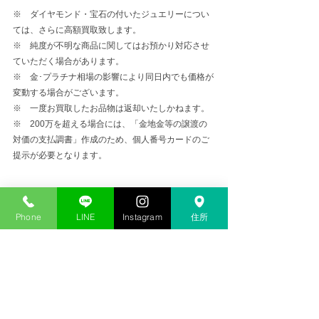
※　ダイヤモンド・宝石の付いたジュエリーについ
ては、さらに高額買取致します。
※　純度が不明な商品に関してはお預かり対応させ
ていただく場合があります。
※　金･プラチナ相場の影響により同日内でも価格が
変動する場合がございます。
※　一度お買取したお品物は返却いたしかねます。
※　200万を超える場合には、「金地金等の譲渡の
対価の支払調書」作成のため、個人番号カードのご
提示が必要となります。
金プラチナ高価買取
Phone
LINE
Instagram
住所
コメント
コメントを追加…