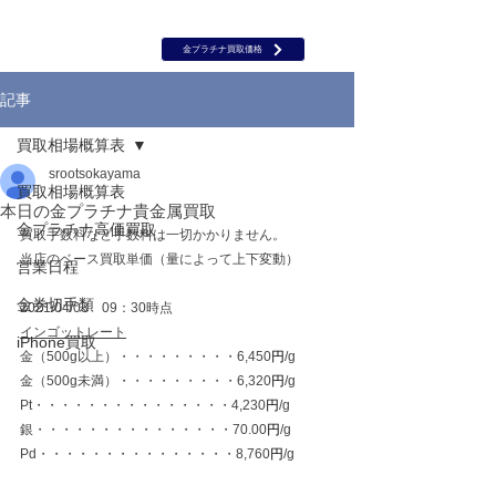
岡山 出張買取｜金 プラチナ｜ブランド品｜時計｜ジュエリー｜高
価買取保証のルーツ
​ROOTS
金プラチナ買取価格
記事
買取相場概算表
srootsokayama
買取相場概算表
本日の金プラチナ貴金属買取
金プラチナ高価買取
買取手数料など手数料は一切かかりません。
当店のベース買取単価（量によって上下変動）
営業日程
金券切手類
2021/04/03　09：30時点
インゴットレート
iPhone買取
金（500g以上）・・・・・・・・・6,450
円
/g
金（500g未満）・・・・・・・・・6,320
円
/g
Pt・・・・・・・・・・・・・・・4,230
円
/g
銀・・・・・・・・・・・・・・・70.00
円
/g
Pd・・・・・・・・・・・・・・・8,760
円
/g