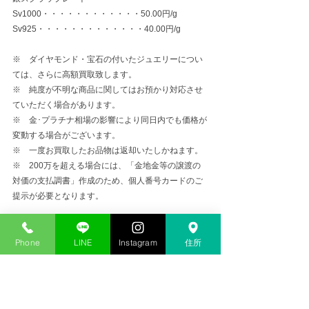
Sv1000・・・・・・・・・・・・50.00円/g
Sv925・・・・・・・・・・・・・40.00円/g
※　ダイヤモンド・宝石の付いたジュエリーについ
ては、さらに高額買取致します。
※　純度が不明な商品に関してはお預かり対応させ
ていただく場合があります。
※　金･プラチナ相場の影響により同日内でも価格が
変動する場合がございます。
※　一度お買取したお品物は返却いたしかねます。
※　200万を超える場合には、「金地金等の譲渡の
対価の支払調書」作成のため、個人番号カードのご
提示が必要となります。
金プラチナ高価買取
Phone
LINE
Instagram
住所
コメント