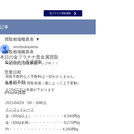
岡山 出張買取｜金 プラチナ｜ブランド品｜時計｜ジュエリー｜高
価買取保証のルーツ
​ROOTS
金プラチナ買取価格
記事
買取相場概算表
srootsokayama
買取相場概算表
本日の金プラチナ貴金属買取
金プラチナ高価買取
➡期間限定買取単価アップ中！！
営業日程
買取手数料など手数料は一切かかりません。
金券切手類
当店のベース買取単価（量によって上下変動）
※10g以下は単価が下がります
iPhone買取
2021/04/29　09：30時点
インゴットレート
金（500g以上）・・・・・・・・・6,340
円
/g
金（500g未満）・・・・・・・・・6,270
円
/g
Pt・・・・・・・・・・・・・・・4,260
円
/g