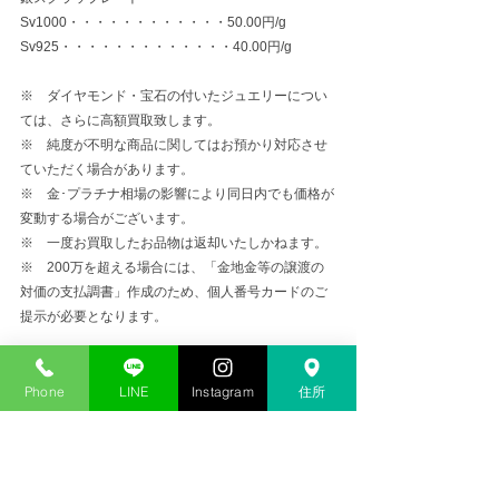
Sv1000・・・・・・・・・・・・50.00円/g
Sv925・・・・・・・・・・・・・40.00円/g
※　ダイヤモンド・宝石の付いたジュエリーについ
ては、さらに高額買取致します。
※　純度が不明な商品に関してはお預かり対応させ
ていただく場合があります。
※　金･プラチナ相場の影響により同日内でも価格が
変動する場合がございます。
※　一度お買取したお品物は返却いたしかねます。
※　200万を超える場合には、「金地金等の譲渡の
対価の支払調書」作成のため、個人番号カードのご
提示が必要となります。
金プラチナ高価買取
Phone
LINE
Instagram
住所
コメント