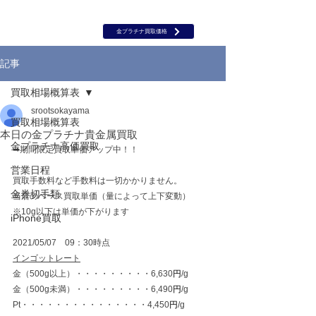
岡山 出張買取｜金 プラチナ｜ブランド品｜時計｜ジュエリー｜高
価買取保証のルーツ
​ROOTS
金プラチナ買取価格
記事
買取相場概算表
srootsokayama
買取相場概算表
本日の金プラチナ貴金属買取
金プラチナ高価買取
➡期間限定買取単価アップ中！！
営業日程
買取手数料など手数料は一切かかりません。
金券切手類
当店のベース買取単価（量によって上下変動）
※10g以下は単価が下がります
iPhone買取
2021/05/07　09：30時点
インゴットレート
金（500g以上）・・・・・・・・・6,630
円
/g
金（500g未満）・・・・・・・・・6,490
円
/g
Pt・・・・・・・・・・・・・・・4,450
円
/g