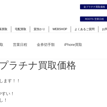
時計｜ジュエリー｜高価買取保証のルーツ
金プラチナ買取価
カート
ログイン
ROOTS 営業日程
張買取
宅配買取
質預かり
WEBSHOP
よくあるご質問
お
取
営業日程
金券切手類
iPhone買取
プラチナ買取価格
します！！
やすい！
し！