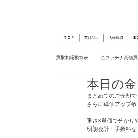
岡山 出張買取｜金 プラチナ｜ブランド品｜
​ROOTS
ＴＯＰ
買取品目
店頭買取
出
買取相場概算表
金プラチナ高価買
本日の金
まとめてのご売却で
さらに単価アップ致
重さ×単価で分かり
明朗会計・手数料な