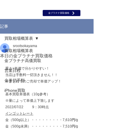
岡山 出張買取｜金 プラチナ｜ブランド品｜時計｜ジュエリー｜高
価買取保証のルーツ
​ROOTS
金プラチナ買取価格
記事
買取相場概算表
srootsokayama
買取相場概算表
本日の金プラチナ買取価格
金プラチナ高価買取
重さ×単価で分かりやすい！
営業日程
当店は手数料一切頂きません！！
金券切手類
※まとめてのご売却で単価アップ！
iPhone買取
基本買取単価表（10g参考）
※量によって単価上下致します
2022/07/22	　9：30時点
インゴットレート
金（500g以上）・・・・・・・・・7,610
円
/g
金（500g未満）・・・・・・・・・7,510
円
/g