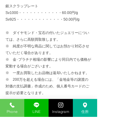
銀スクラップレート
Sv1000・・・・・・・・・・・・60.00円/g
Sv925・・・・・・・・・・・・・50.00円/g
※　ダイヤモンド・宝石の付いたジュエリーについ
ては、さらに高額買取致します。
※　純度が不明な商品に関してはお預かり対応させ
ていただく場合があります。
※　金･プラチナ相場の影響により同日内でも価格が
変動する場合がございます。
※　一度お買取したお品物は返却いたしかねます。
※　200万を超える場合には、「金地金等の譲渡の
対価の支払調書」作成のため、個人番号カードのご
提示が必要となります。
Phone
LINE
Instagram
住所
金プラチナ高価買取
コメント