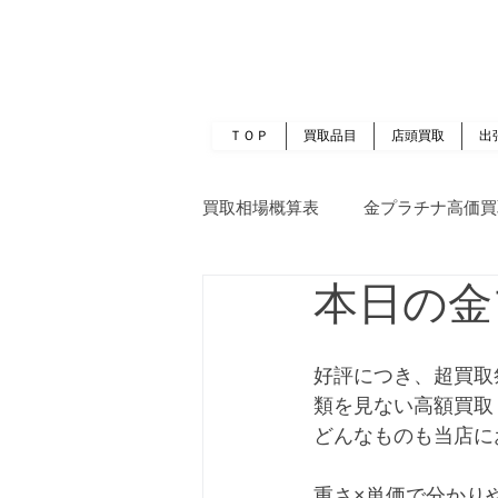
岡山 出張買取｜金 プラチナ｜ブランド品｜
​ROOTS
ＴＯＰ
買取品目
店頭買取
出
買取相場概算表
金プラチナ高価買
本日の金
好評につき、超買取
類を見ない高額買取
どんなものも当店に
重さ×単価で分かり