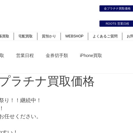
時計｜ジュエリー｜高価買取保証のルーツ
金プラチナ買取価
カート
ログイン
ROOTS 営業日程
張買取
宅配買取
質預かり
WEBSHOP
よくあるご質問
お
取
営業日程
金券切手類
iPhone買取
プラチナ買取価格
祭り！！継続中！
！
お任せください。
やすい！