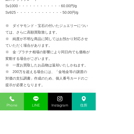
Sv1000・・・・・・・・・・・・60.00円/g
Sv925・・・・・・・・・・・・・50.00円/g
※　ダイヤモンド・宝石の付いたジュエリーについ
ては、さらに高額買取致します。
※　純度が不明な商品に関してはお預かり対応させ
ていただく場合があります。
※　金･プラチナ相場の影響により同日内でも価格が
変動する場合がございます。
※　一度お買取したお品物は返却いたしかねます。
※　200万を超える場合には、「金地金等の譲渡の
対価の支払調書」作成のため、個人番号カードのご
提示が必要となります。
金プラチナ高価買取
Phone
LINE
Instagram
住所
コメント