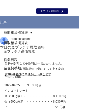
岡山 出張買取｜金 プラチナ｜ブランド品｜時計｜ジュエリー｜高
価買取保証のルーツ
​ROOTS
金プラチナ買取価格
記事
買取相場概算表
srootsokayama
買取相場概算表
本日の金プラチナ買取価格
金プラチナ高価買取
営業日程
買取手数料など手数料は一切かかりません。
金券切手類
当店のベース買取単価（量によって上下変動）
※30gを基準に単価が上下致します
iPhone買取
2022/04/25	　9：30時点
インゴットレート
金（500g以上）・・・・・・・・・8,110
円
/g
金（500g未満）・・・・・・・・・8,030
円
/g
Pt・・・・・・・・・・・・・・・3,720
円
/g