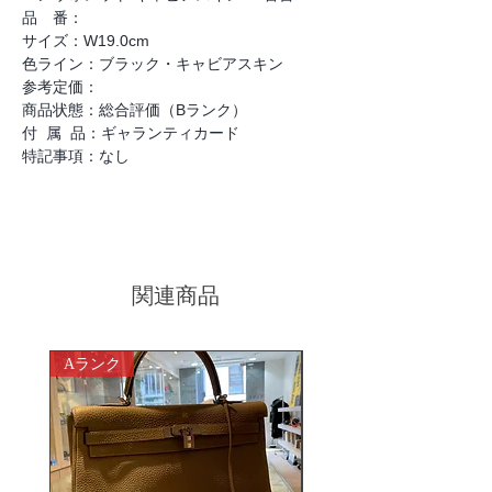
品 番：
サイズ：W19.0cm
色ライン：ブラック・キャビアスキン
参考定価：
商品状態：総合評価（Bランク）
付 属 品：ギャランティカード
特記事項：なし
関連商品
Aランク
ABランク