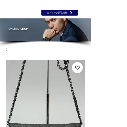
岡山 出張買取｜金 プラチナ｜ブランド品｜時計｜ジュエリー｜高
価買取保証のルーツ
​ROOTS
金プラチナ買取価格
ONLINE SHOP