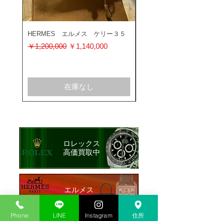
HERMES エルメス ケリー３５
ROLEX ロレックス ミ
ス 116400GV
通常価格
セール価格
￥1,200,000
￥1,140,000
通常価格
￥1,200,000
在庫なし
ロレックス
​高価買取中
​エルメス
​高価買取中
Phone
LINE
Instagram
住所