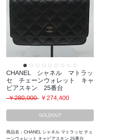
CHANEL シャネル マトラッ
セ チェーンウォレット キャ
ビアスキン 25番台
通
セ
 ￥280,000 
￥274,400
常
ー
価
ル
SOLDOUT
格
価
格
商品名：CHANEL シャネル マトラッセ チェ
ーンウォレット キャビアスキン 25番台