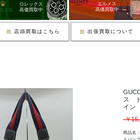
​エルメス
ロレックス
​高価買取中
​高価買取中
店頭買取はこちら
出張買取について
GUC
ス 
イン
 ￥15,
商品名：
トバッグ