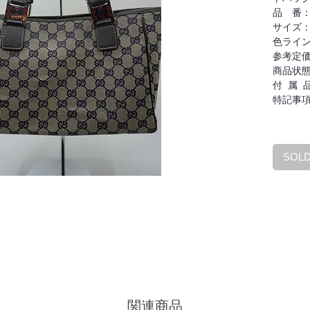
品 番
サイズ
色ライ
参考定
商品状
付 属 
特記事
SOL
関連商品