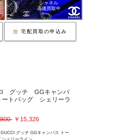
シャネル
​高価買取中
宅配買取の申込み
CI グッチ GGキャンバ
トートバッグ シェリーラ
通
セ
800 
￥15,326
常
ー
GUCCI グッチ GGキャンバス トー
価
ル
 シェリーライン