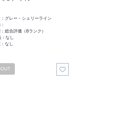
格
価
：
格
：
ン：グレー・シェリーライン
価：
態：総合評価（Bランク）
品：なし
項：なし
DOUT