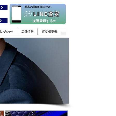
​写真と詳細を送るだけ♪
格
LINE査定
友達登録する➡
問い合わせ
店舗情報
買取相場表