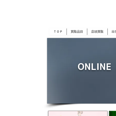
岡山 出張買取｜金 プラチナ｜ブランド品｜
​ROOTS
ＴＯＰ
買取品目
店頭買取
出
ONLINE