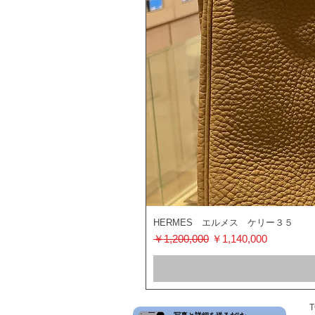
HERMES エルメス ケリー３５
通常価格
セール価格
￥1,200,000
￥1,140,000
T