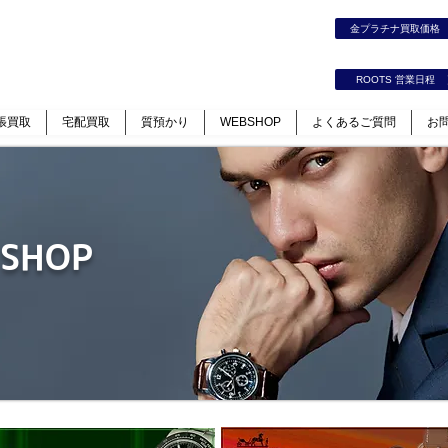
時計｜ジュエリー｜高価買取保証のルーツ
金プラチナ買取価
カート
ログイン
ROOTS 営業日程
張買取
宅配買取
質預かり
WEBSHOP
よくあるご質問
お
 SHOP