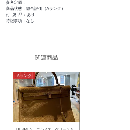
参考定価：
商品状態：総合評価（Aランク）
付 属 品：あり
特記事項：なし
関連商品
Aランク
ABランク
HERMES エルメス ケリー３５
ROLEX ロレックス ミ