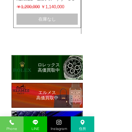
ス 116400GV
通常価格
セール価格
￥1,200,000
￥1,140,000
通常価格
￥1,200,000
在庫なし
ロレックス
​高価買取中
​エルメス
​高価買取中
シャネル
​高価買取中
Phone
LINE
Instagram
住所