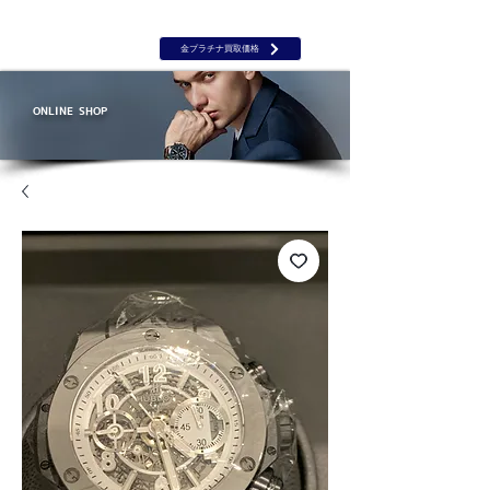
岡山 出張買取｜金 プラチナ｜ブランド品｜時計｜ジュエリー｜高
価買取保証のルーツ
​ROOTS
金プラチナ買取価格
ONLINE SHOP