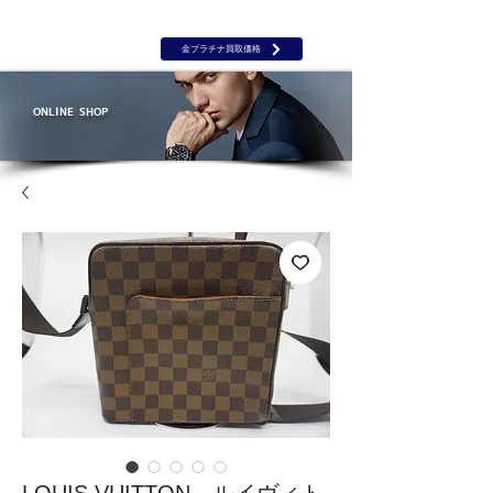
岡山 出張買取｜金 プラチナ｜ブランド品｜時計｜ジュエリー｜高
価買取保証のルーツ
​ROOTS
金プラチナ買取価格
ONLINE SHOP