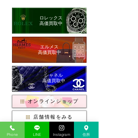
ロレックス
​高価買取中
​エルメス
​高価買取中
シャネル
​高価買取中
オンラインショップ
店舗情報をみる
店頭買取はこちら
Phone
LINE
Instagram
住所