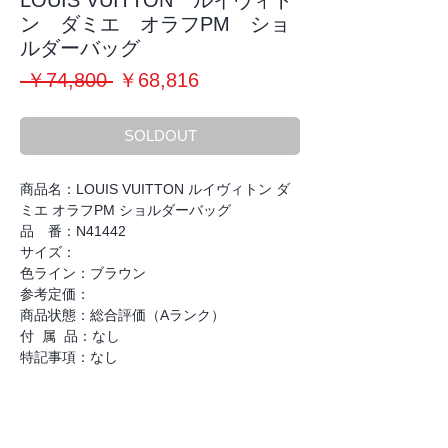
LOUIS VUITTON ルイヴィト
ン ダミエ オラフPM ショ
ルダーバッグ
通
セ
 ￥74,800 
￥68,816
常
ー
価
ル
SOLDOUT
格
価
格
商品名：LOUIS VUITTON ルイヴィトン ダ
ミエ オラフPM ショルダーバッグ
品 番：N41442
サイズ：
色ライン：ブラウン
参考定価：
商品状態：総合評価（Aランク）
付 属 品：なし
特記事項：なし