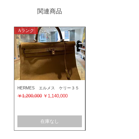
関連商品
Aランク
ABランク
HERMES エルメス ケリー３５
ROLEX ロレックス ミ
ス 116400GV
通常価格
セール価格
￥1,200,000
￥1,140,000
通常価格
￥1,200,000
在庫なし