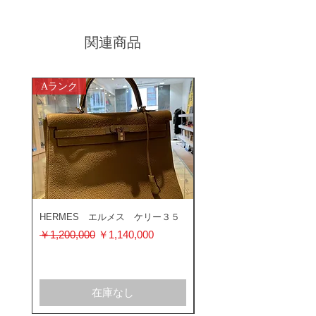
関連商品
Aランク
ABランク
HERMES エルメス ケリー３５
ROLEX ロレックス ミ
ス 116400GV
通常価格
セール価格
￥1,200,000
￥1,140,000
通常価格
￥1,200,000
在庫なし