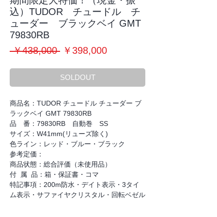
期間限定大特価！（現金・振
込）TUDOR チュードル チ
ューダー ブラックベイ GMT
79830RB
通
セ
 ￥438,000 
￥398,000
常
ー
価
ル
SOLDOUT
格
価
格
商品名：TUDOR チュードル チューダー ブ
ラックベイ GMT 79830RB
品 番：79830RB 自動巻 SS
サイズ：W41mm(リューズ除く)
色ライン：レッド・ブルー・ブラック
参考定価：
商品状態：総合評価（未使用品）
付 属 品：箱・保証書・コマ
特記事項：200m防水・デイト表示・3タイ
ム表示・サファイヤクリスタル・回転ベゼル