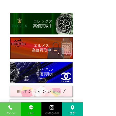
ロレックス
​高価買取中
​エルメス
​高価買取中
シャネル
​高価買取中
オンラインショップ
店舗情報をみる
Phone
LINE
Instagram
住所