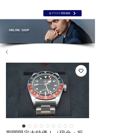
岡山 出張買取｜金 プラチナ｜ブランド品｜時計｜ジュエリー｜高
価買取保証のルーツ
​ROOTS
金プラチナ買取価格
ONLINE SHOP