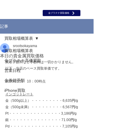
岡山 出張買取｜金 プラチナ｜ブランド品｜時計｜ジュエリー｜高
価買取保証のルーツ
​ROOTS
金プラチナ買取価格
記事
買取相場概算表
srootsokayama
買取相場概算表
本日の貴金属買取価格
金プラチナ高価買取
買取手数料など手数料は一切かかりません。
以下、当店のベース買取単価です。
営業日程
金券切手類
2020/11/21　10：00時点
iPhone買取
インゴットレート
金（500g以上）・・・・・・・・・6,635
円
/g
金（500g未満）・・・・・・・・・6,567
円
/g
Pt・・・・・・・・・・・・・・・3,186
円
/g
銀・・・・・・・・・・・・・・・71.00
円
/g
Pd・・・・・・・・・・・・・・・7,105
円
/g