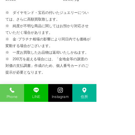
※　ダイヤモンド・宝石の付いたジュエリーについ
ては、さらに高額買取致します。
※　純度が不明な商品に関してはお預かり対応させ
ていただく場合があります。
※　金･プラチナ相場の影響により同日内でも価格が
変動する場合がございます。
※　一度お買取したお品物は返却いたしかねます。
※　200万を超える場合には、「金地金等の譲渡の
対価の支払調書」作成のため、個人番号カードのご
提示が必要となります。
金プラチナ高価買取
Phone
LINE
Instagram
住所
コメント