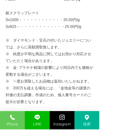
銀スクラップレート
Sv1000・・・・・・・・・・・・35.00円/g
Sv925・・・・・・・・・・・・・25.00円/g
※　ダイヤモンド・宝石の付いたジュエリーについ
ては、さらに高額買取致します。
※　純度が不明な商品に関してはお預かり対応させ
ていただく場合があります。
※　金･プラチナ相場の影響により同日内でも価格が
変動する場合がございます。
※　一度お買取したお品物は返却いたしかねます。
※　200万を超える場合には、「金地金等の譲渡の
対価の支払調書」作成のため、個人番号カードのご
提示が必要となります。
Phone
LINE
Instagram
住所
金プラチナ高価買取