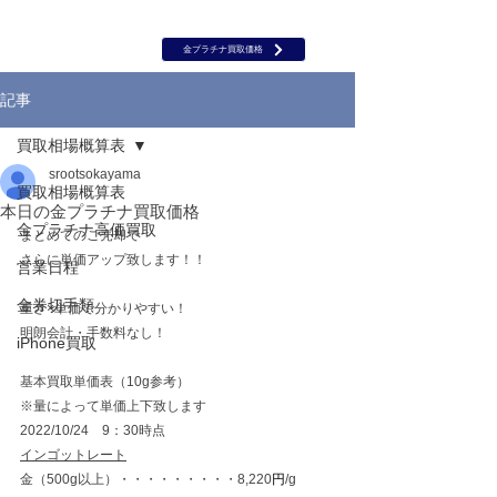
岡山 出張買取｜金 プラチナ｜ブランド品｜時計｜ジュエリー｜高
価買取保証のルーツ
​ROOTS
金プラチナ買取価格
記事
買取相場概算表
srootsokayama
買取相場概算表
本日の金プラチナ買取価格
金プラチナ高価買取
まとめてのご売却で
さらに単価アップ致します！！
営業日程
金券切手類
重さ×単価で分かりやすい！
明朗会計・手数料なし！
iPhone買取
基本買取単価表（10g参考）
※量によって単価上下致します
2022/10/24　9：30時点
インゴットレート
金（500g以上）・・・・・・・・・8,220
円
/g